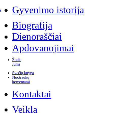
Gyvenimo istorija
s
Biografija
Dienoraščiai
Apdovanojimai
Žodis
Jums
Svečių knyga
Nuotraukų
komentarai
Kontaktai
Veikla