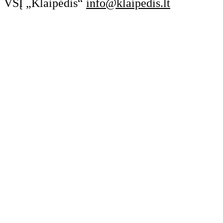
VŠĮ „Klaipėdis“
info@klaipedis.lt