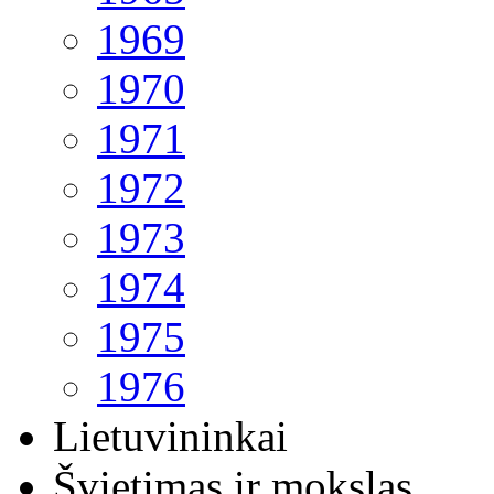
1969
1970
1971
1972
1973
1974
1975
1976
Lietuvininkai
Švietimas ir mokslas