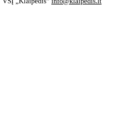
VŠĮ „Klaipėdis“
info@klaipedis.lt