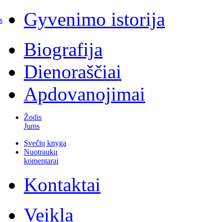
Gyvenimo istorija
s
Biografija
Dienoraščiai
Apdovanojimai
Žodis
Jums
Svečių knyga
Nuotraukų
komentarai
Kontaktai
Veikla