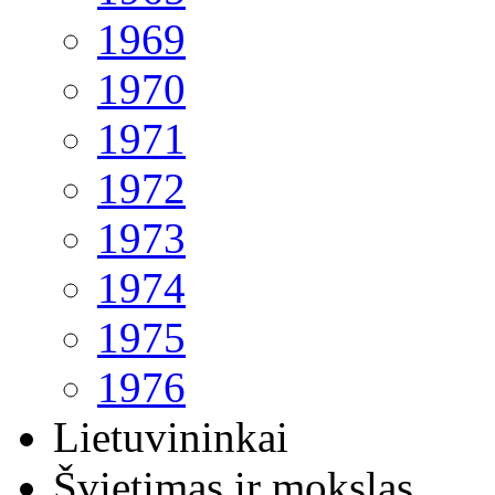
1969
1970
1971
1972
1973
1974
1975
1976
Lietuvininkai
Švietimas ir mokslas