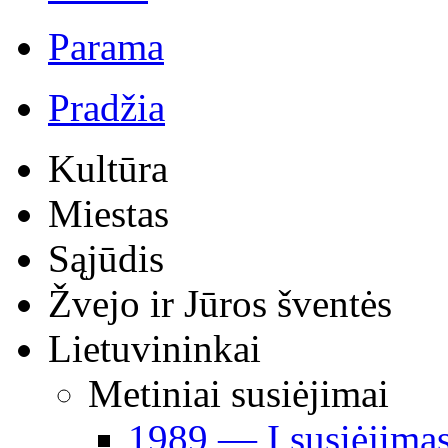
Parama
Pradžia
Kultūra
Miestas
Sąjūdis
Žvejo ir Jūros šventės
Lietuvininkai
Metiniai susiėjimai
1989 ― I susiėjima