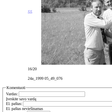
<<
16/20
24a_1999 05_49_076
Komentuoti
Vardas:
Įveskite savo vardą
El. paštas:
El. paštas neviešinamas