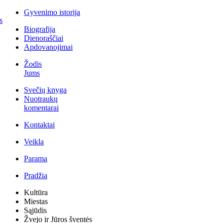
Gyvenimo istorija
s
Biografija
Dienoraščiai
Apdovanojimai
Žodis
Jums
Svečių knyga
Nuotraukų
komentarai
Kontaktai
Veikla
Parama
Pradžia
Kultūra
Miestas
Sąjūdis
Žvejo ir Jūros šventės