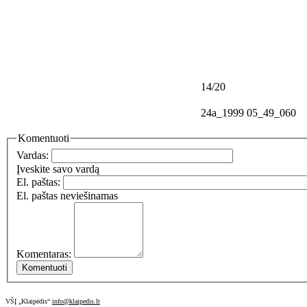
14/20
24a_1999 05_49_060
Komentuoti
Vardas:
Įveskite savo vardą
El. paštas:
El. paštas neviešinamas
Komentaras:
VŠĮ „Klaipėdis“
info@klaipedis.lt