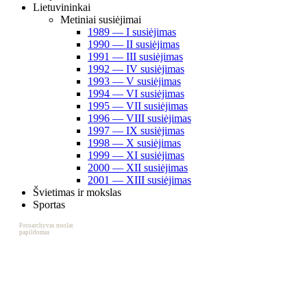
Lietuvininkai
Metiniai susiėjimai
1989 ― I susiėjimas
1990 ― II susiėjimas
1991 ― III susiėjimas
1992 ― IV susiėjimas
1993 ― V susiėjimas
1994 ― VI susiėjimas
1995 ― VII susiėjimas
1996 ― VIII susiėjimas
1997 ― IX susiėjimas
1998 ― X susiėjimas
1999 ― XI susiėjimas
2000 ― XII susiėjimas
2001 ― XIII susiėjimas
Švietimas ir mokslas
Sportas
Fotoarchyvas nuolat
papildomas